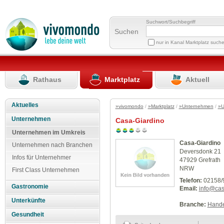
Suchwort/Suchbegriff
Suchen
nur in Kanal Marktplatz such
Rathaus
Marktplatz
Aktuell
Aktuelles
»vivomondo
/
»Marktplatz
/
»Unternehmen
/
»U
Unternehmen
Casa-Giardino
Unternehmen im Umkreis
Casa-Giardino
Unternehmen nach Branchen
Deversdonk 21
Infos für Unternehmer
47929 Grefrath
NRW
First Class Unternehmen
Telefon:
02158/
Gastronomie
Email:
info@cas
Unterkünfte
Branche:
Hande
Gesundheit