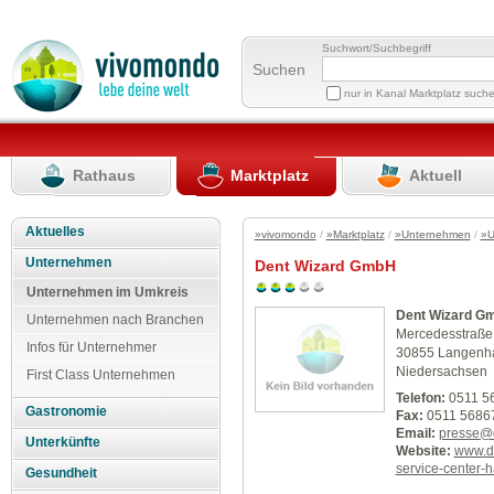
Suchwort/Suchbegriff
Suchen
nur in Kanal Marktplatz such
Rathaus
Marktplatz
Aktuell
Aktuelles
»vivomondo
/
»Marktplatz
/
»Unternehmen
/
»U
Unternehmen
Dent Wizard GmbH
Unternehmen im Umkreis
Dent Wizard G
Unternehmen nach Branchen
Mercedesstraße
Infos für Unternehmer
30855 Langenh
Niedersachsen
First Class Unternehmen
Telefon:
0511 5
Gastronomie
Fax:
0511 5686
Email:
presse@d
Unterkünfte
Website:
www.de
service-center-ha
Gesundheit