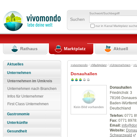
Suchwort/Suchbegriff
Suchen
nur in Kanal Marktplatz such
Rathaus
Marktplatz
Aktuell
Aktuelles
»vivomondo
/
»Marktplatz
/
»Unternehmen
/
»U
Unternehmen
Donauhallen
Unternehmen im Umkreis
Donauhallen
Unternehmen nach Branchen
Friedrichstr. 3
Infos für Unternehmer
78166 Donaues
Baden-Württem
First Class Unternehmen
Deutschland
Gastronomie
Telefon:
0771 8
Fax:
0771 8978
Unterkünfte
Email:
info@don
Website:
Donauh
Gesundheit
Schwarzwald