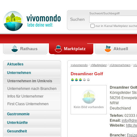
Suchwort/Suchbegriff
Suchen
nur in Kanal Marktplatz such
Rathaus
Marktplatz
Aktuell
Aktuelles
»vivomondo
/
»Marktplatz
/
»Unternehmen
/
»U
Unternehmen
Dreamliner Golf
Unternehmen im Umkreis
Dreamliner Gol
Unternehmen nach Branchen
Königsfelder St
Infos für Unternehmer
58256 Ennepeta
NRW
First Class Unternehmen
Deutschland
Gastronomie
Telefon:
02333 /
Email:
info@dre
Unterkünfte
Website:
http:/
Gesundheit
Branche:
Freize