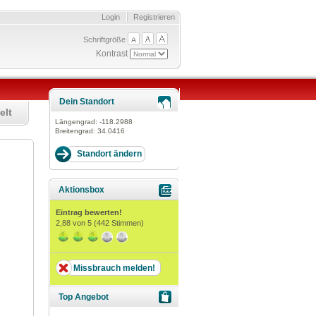
Login
Registrieren
Schriftgröße
Kontrast
Dein Standort
elt
Längengrad:
-118.2988
Breitengrad:
34.0416
Aktionsbox
Eintrag bewerten!
2,88
von 5 (
442
Stimmen)
Missbrauch melden!
Top Angebot