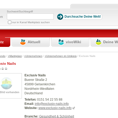
Suchwort/Suchbegriff
en
nur in Kanal Marktplatz suchen
atz
Aktuell
vivoWiki
Deine W
ondo
/
»Marktplatz
/
»Unternehmen
/
»Unternehmen im Umkreis
/ Exclusiv Nails
siv Nails
Exclusiv Nails
Buerer Straße 2
45899 Gelsenkirchen
Nordrhein-Westfalen
Deutschland
Telefon:
0151 54 22 55 88
Email:
info@exclusiv-nails.info
Website:
www.exclusiv-nails.info
Branche:
Gesundheit & Schönheit