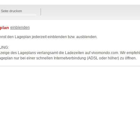
Seite drucken
plan
einblenden
nst den Lageplan jederzeit einblenden bzw. ausblenden.
UNG:
zeige des Lageplans verlangsamt die Ladezeiten auf vivomondo.com. Wir empfeh
geplan nur bei einer schnellen Internetverbindung (ADSL oder höher) zu öffnen.