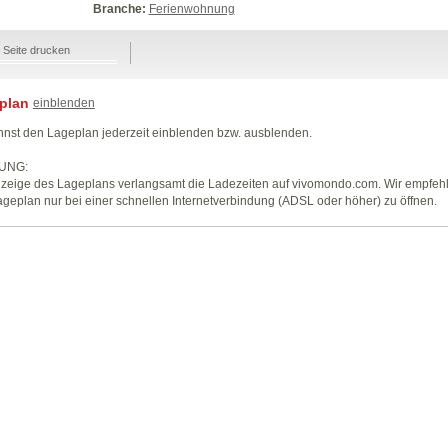
Branche:
Ferienwohnung
Seite drucken
plan
einblenden
nst den Lageplan jederzeit einblenden bzw. ausblenden.
UNG:
zeige des Lageplans verlangsamt die Ladezeiten auf vivomondo.com. Wir empfeh
geplan nur bei einer schnellen Internetverbindung (ADSL oder höher) zu öffnen.