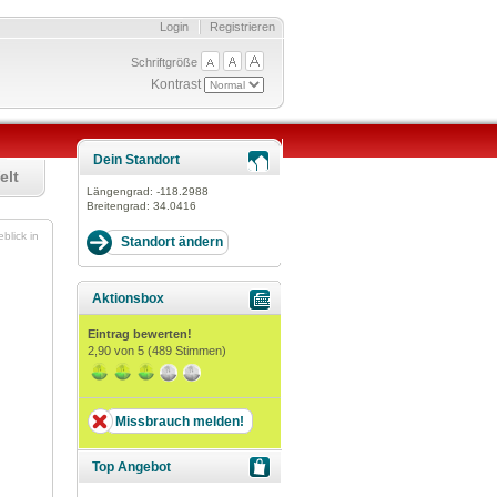
Login
Registrieren
Schriftgröße
Kontrast
Dein Standort
elt
Längengrad:
-118.2988
Breitengrad:
34.0416
blick in
Aktionsbox
Eintrag bewerten!
2,90
von 5 (
489
Stimmen)
Missbrauch melden!
Top Angebot