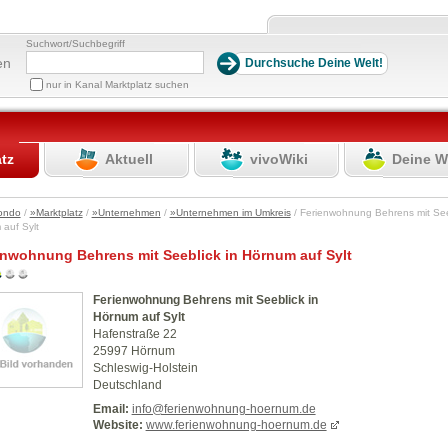
Suchwort/Suchbegriff
en
nur in Kanal Marktplatz suchen
atz
Aktuell
vivoWiki
Deine W
ondo
/
»Marktplatz
/
»Unternehmen
/
»Unternehmen im Umkreis
/ Ferienwohnung Behrens mit See
 auf Sylt
enwohnung Behrens mit Seeblick in Hörnum auf Sylt
Ferienwohnung Behrens mit Seeblick in
Hörnum auf Sylt
Hafenstraße 22
25997 Hörnum
Schleswig-Holstein
Deutschland
Email:
info@ferienwohnung-hoernum.de
Website:
www.ferienwohnung-hoernum.de