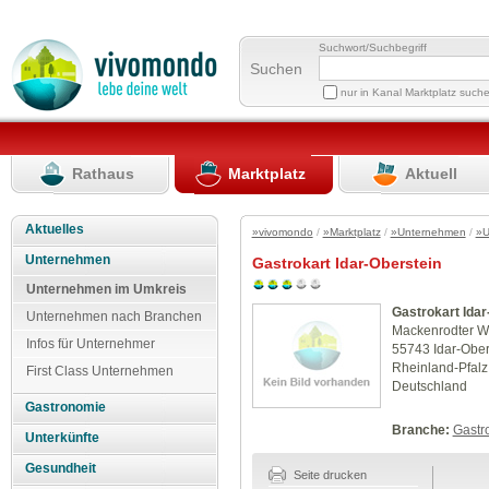
Suchwort/Suchbegriff
Suchen
nur in Kanal Marktplatz such
Rathaus
Marktplatz
Aktuell
Aktuelles
»vivomondo
/
»Marktplatz
/
»Unternehmen
/
»U
Unternehmen
Gastrokart Idar-Oberstein
Unternehmen im Umkreis
Gastrokart Idar
Unternehmen nach Branchen
Mackenrodter W
Infos für Unternehmer
55743 Idar-Ober
Rheinland-Pfalz
First Class Unternehmen
Deutschland
Gastronomie
Branche:
Gastr
Unterkünfte
Gesundheit
Seite drucken