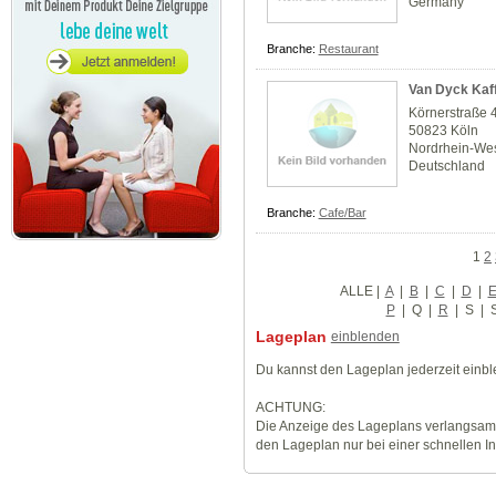
Germany
Branche:
Restaurant
Van Dyck Kaff
Körnerstraße 
50823 Köln
Nordrhein-Wes
Deutschland
Branche:
Cafe/Bar
1
2
ALLE
|
A
|
B
|
C
|
D
|
P
|
Q
|
R
|
S
|
Lageplan
einblenden
Du kannst den Lageplan jederzeit einb
ACHTUNG:
Die Anzeige des Lageplans verlangsamt
den Lageplan nur bei einer schnellen I