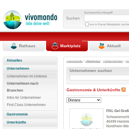
Suchwort/Suchbegriff
Suchen
nur in Kanal Marktplatz such
Rathaus
Marktplatz
Aktuell
Aktuelles
»vivomondo
/
»Marktplatz
/
»Unternehmen
/
»U
Unternehmen
Unternehmen suchen
Unternehmen im Umkreis
Unternehmen nach
Gastronomie & Unterkünfte
Branchen
Infos für Unternehmer
First Class Unternehmen
ITAL Gel Gro
Gastronomie
Schwanenschl
46499 Hammi
Unterkünfte
Nordrhein-Wes