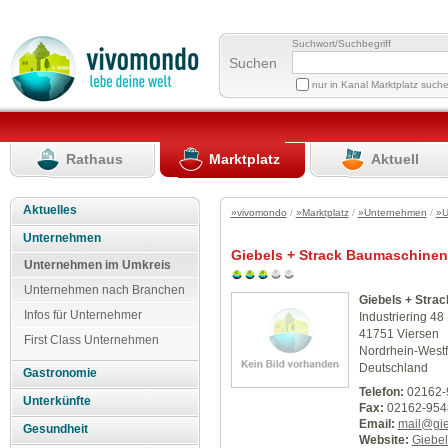
Suchwort/Suchbegriff
Suchen
nur in Kanal Marktplatz such
Rathaus
Marktplatz
Aktuell
Aktuelles
»vivomondo
/
»Marktplatz
/
»Unternehmen
/
»U
Unternehmen
Giebels + Strack Baumaschine
Unternehmen im Umkreis
Unternehmen nach Branchen
Giebels + Str
Infos für Unternehmer
Industriering 48
41751 Viersen
First Class Unternehmen
Nordrhein-Westf
Deutschland
Gastronomie
Telefon:
02162-
Unterkünfte
Fax:
02162-954
Email:
mail@gie
Gesundheit
Website:
Giebel