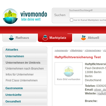
Suchwort/Suchbegriff
Suchen
nur in Kanal Marktplatz such
Rathaus
Marktplatz
Aktuell
Aktuelles
»vivomondo
/
»Marktplatz
/
»Unternehmen
/
»U
Unternehmen
Haftpflichtversicherung Test
Unternehmen im Umkreis
Haftpflichtvers
Paul-Oestreich-
Unternehmen nach Branchen
13086 Berlin
Infos für Unternehmer
Berlin
Deutschland
First Class Unternehmen
Telefon:
030920
Gastronomie
Email:
oliver_d
Website:
Haftpfl
Unterkünfte
Branche:
Gesundheit