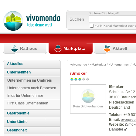
Suchwort/Suchbegriff
Suchen
nur in Kanal Marktplatz such
Rathaus
Marktplatz
Aktuell
Aktuelles
»vivomondo
/
»Marktplatz
/
»Unternehmen
/
»U
Unternehmen
iSmoker
Unternehmen im Umkreis
iSmoker
Unternehmen nach Branchen
Schuhstraße 12
Infos für Unternehmer
38100 Braunsc
Niedersachsen
First Class Unternehmen
Deutschland
Gastronomie
Telefon:
+49 53
Email:
evergre
Unterkünfte
Website:
iSmoke
Dampfer
Gesundheit