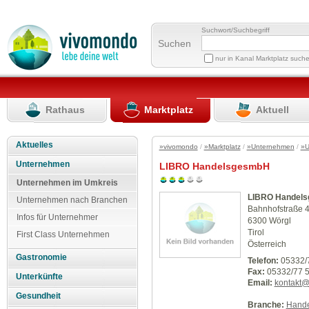
Suchwort/Suchbegriff
Suchen
nur in Kanal Marktplatz such
Rathaus
Marktplatz
Aktuell
Aktuelles
»vivomondo
/
»Marktplatz
/
»Unternehmen
/
»U
Unternehmen
LIBRO HandelsgesmbH
Unternehmen im Umkreis
LIBRO Handel
Unternehmen nach Branchen
Bahnhofstraße 
Infos für Unternehmer
6300 Wörgl
Tirol
First Class Unternehmen
Österreich
Gastronomie
Telefon:
05332/
Fax:
05332/77 5
Unterkünfte
Email:
kontakt@l
Gesundheit
Branche:
Hande