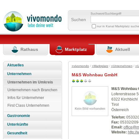
Suchwort/Suchbegriff
Suchen
nur in Kanal Marktplatz such
Rathaus
Marktplatz
Aktuell
Aktuelles
»vivomondo
/
»Marktplatz
/
»Unternehmen
/
»U
Unternehmen
M&S Wohnbau GmbH
Unternehmen im Umkreis
M&S Wohnbau
Unternehmen nach Branchen
Lofererstrasse 5
Infos für Unternehmer
6322 Kirchbichl
Tirol
First Class Unternehmen
Österreich
Gastronomie
Telefon:
05332/
Fax:
05332/209
Unterkünfte
Email:
office@m
Website:
http:/
Gesundheit