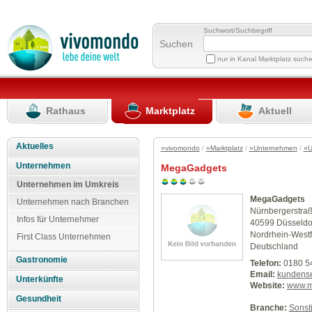
Suchwort/Suchbegriff
Suchen
nur in Kanal Marktplatz such
Rathaus
Marktplatz
Aktuell
Aktuelles
»vivomondo
/
»Marktplatz
/
»Unternehmen
/
»U
Unternehmen
MegaGadgets
Unternehmen im Umkreis
MegaGadgets
Unternehmen nach Branchen
Nürnbergerstra
Infos für Unternehmer
40599 Düsseldo
Nordrhein-Westf
First Class Unternehmen
Deutschland
Gastronomie
Telefon:
0180 5
Email:
kundens
Unterkünfte
Website:
www.m
Gesundheit
Branche:
Sonst