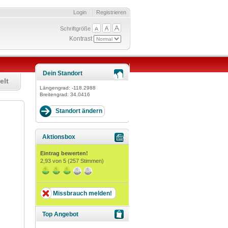
Login
Registrieren
Schriftgröße
Kontrast
Dein Standort
elt
Längengrad:
-118.2988
Breitengrad:
34.0416
Aktionsbox
Eintrag bewerten!
2,93
von 5 (
257
Stimmen)
Missbrauch melden!
Top Angebot