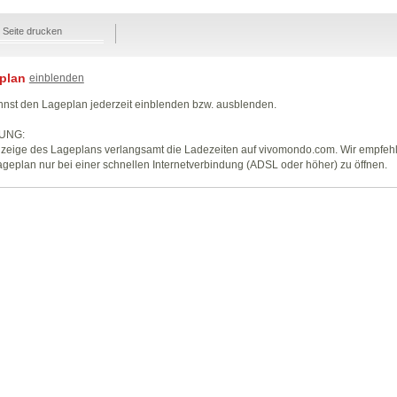
Seite drucken
plan
einblenden
nst den Lageplan jederzeit einblenden bzw. ausblenden.
UNG:
zeige des Lageplans verlangsamt die Ladezeiten auf vivomondo.com. Wir empfeh
geplan nur bei einer schnellen Internetverbindung (ADSL oder höher) zu öffnen.