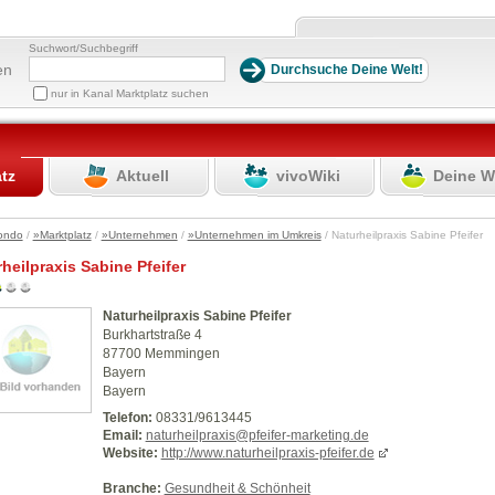
Suchwort/Suchbegriff
en
nur in Kanal Marktplatz suchen
atz
Aktuell
vivoWiki
Deine W
ondo
/
»Marktplatz
/
»Unternehmen
/
»Unternehmen im Umkreis
/ Naturheilpraxis Sabine Pfeifer
heilpraxis Sabine Pfeifer
Naturheilpraxis Sabine Pfeifer
Burkhartstraße 4
87700 Memmingen
Bayern
Bayern
Telefon:
08331/9613445
Email:
naturheilpraxis@pfeifer-marketing.de
Website:
http://www.naturheilpraxis-pfeifer.de
Branche:
Gesundheit & Schönheit