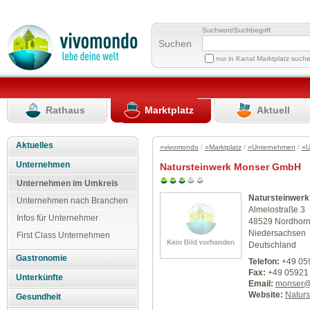
Suchwort/Suchbegriff
Suchen
nur in Kanal Marktplatz such
Rathaus
Marktplatz
Aktuell
Aktuelles
»vivomondo
/
»Marktplatz
/
»Unternehmen
/
»U
Unternehmen
Natursteinwerk Monser GmbH
Unternehmen im Umkreis
Natursteinwer
Unternehmen nach Branchen
Almelostraße 3
Infos für Unternehmer
48529 Nordhor
Niedersachsen
First Class Unternehmen
Deutschland
Gastronomie
Telefon:
+49 05
Fax:
+49 05921
Unterkünfte
Email:
monser@
Website:
Naturs
Gesundheit