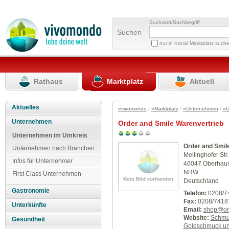
Suchwort/Suchbegriff
Suchen
nur in Kanal Marktplatz such
Rathaus
Marktplatz
Aktuell
Aktuelles
»vivomondo
/
»Marktplatz
/
»Unternehmen
/
»U
Unternehmen
Order and Smile Warenvertrieb
Unternehmen im Umkreis
Order and Smil
Unternehmen nach Branchen
Mellinghofer Str
Infos für Unternehmer
46047 Oberhau
NRW
First Class Unternehmen
Deutschland
Gastronomie
Telefon:
0208/7
Fax:
0208/7418
Unterkünfte
Email:
shop@ord
Website:
Schmuc
Gesundheit
Goldschmuck und