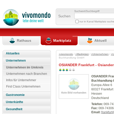
Suchwort/Suchbegriff
Suchen
nur in Kanal Marktplatz such
Rathaus
Marktplatz
Aktuell
Aktuelles
»vivomondo
/
»Marktplatz
/
»Unternehmen
/
»U
Buchhandlung GmbH
Unternehmen
OSIANDER Frankfurt - Osiand
Unternehmen im Umkreis
Unternehmen nach Branchen
OSIANDER Frank
Infos für Unternehmer
Buchhandlung
Europa-Allee 6
First Class Unternehmen
60327 Frankfurt
Hessen
Gastronomie
Deutschland
Unterkünfte
Telefon:
069-74
Fax:
069-74306
Gesundheit
Email:
frankfur