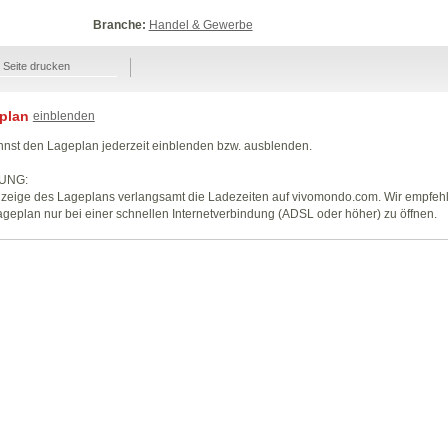
Branche:
Handel & Gewerbe
Seite drucken
plan
einblenden
nst den Lageplan jederzeit einblenden bzw. ausblenden.
UNG:
zeige des Lageplans verlangsamt die Ladezeiten auf vivomondo.com. Wir empfeh
geplan nur bei einer schnellen Internetverbindung (ADSL oder höher) zu öffnen.