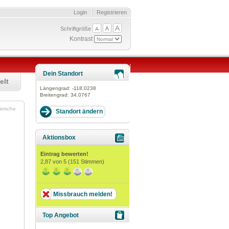
Login
Registrieren
Schriftgröße
Kontrast
Dein Standort
elt
Längengrad:
-118.0238
Breitengrad:
34.0767
ersche
Aktionsbox
Eintrag bewerten!
2,87
von 5 (
151
Stimmen)
Missbrauch melden!
Top Angebot