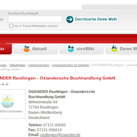
Suchwort/Suchbegriff
en
nur in Kanal Marktplatz suchen
atz
Aktuell
vivoWiki
Deine W
ondo
/
»Marktplatz
/
»Unternehmen
/
»Unternehmen im Umkreis
/ OSIANDER Reutlingen - Osiand
andlung GmbH
NDER Reutlingen - Osiandersche Buchhandlung GmbH
OSIANDER Reutlingen - Osiandersche
Buchhandlung GmbH
Wilhelmstraße 64
72764 Reutlingen
Baden-Württemberg
Deutschland
Telefon:
07121-93660
Fax:
07121-936619
Email:
reutlingen@osiander.de