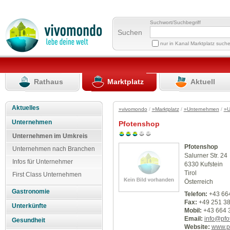
Suchwort/Suchbegriff
Suchen
nur in Kanal Marktplatz such
Rathaus
Marktplatz
Aktuell
Aktuelles
»vivomondo
/
»Marktplatz
/
»Unternehmen
/
»U
Unternehmen
Pfotenshop
Unternehmen im Umkreis
Pfotenshop
Unternehmen nach Branchen
Salurner Str. 24
Infos für Unternehmer
6330 Kufstein
Tirol
First Class Unternehmen
Österreich
Gastronomie
Telefon:
+43 66
Fax:
+49 251 3
Unterkünfte
Mobil:
+43 664 
Email:
info@pfo
Gesundheit
Website:
www.p