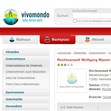
Suchwort/Suchbegriff
Suchen
nur in Kanal Marktplatz such
Rathaus
Marktplatz
Aktuell
Aktuelles
»vivomondo
/
»Marktplatz
/
»Unternehmen
/
»U
Unternehmen
Rechtsanwalt Wolfgang Maurer
Unternehmen im Umkreis
Rechtsanwalt W
Unternehmen nach Branchen
Mecklenburger 
Infos für Unternehmer
71083 Herrenb
First Class Unternehmen
Telefon:
07032 
Website:
Recht
Gastronomie
Branche:
Sonst
Unterkünfte
Gesundheit
Seite drucken