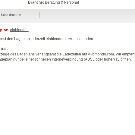
Branche:
Beratung & Personal
Seite drucken
plan
einblenden
nst den Lageplan jederzeit einblenden bzw. ausblenden.
UNG:
zeige des Lageplans verlangsamt die Ladezeiten auf vivomondo.com. Wir empfeh
geplan nur bei einer schnellen Internetverbindung (ADSL oder höher) zu öffnen.