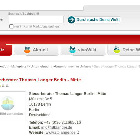
Suchwort/Suchbegriff
en
nur in Kanal Marktplatz suchen
atz
Aktuell
vivoWiki
Deine W
ondo
/
»Marktplatz
/
»Unternehmen
/
»Unternehmen im Umkreis
/ Steuerberater Thomas Langer Be
rberater Thomas Langer Berlin - Mitte
Steuerberater Thomas Langer Berlin - Mitte
Münzstraße 5
10178 Berlin
Berlin
Deutschland
Telefon:
+49 (0)30 311665616
Email:
info@stblanger.de
Website:
www.stblanger.de