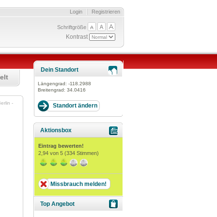
Login
Registrieren
Schriftgröße
Kontrast
Dein Standort
elt
Längengrad:
-118.2988
Breitengrad:
34.0416
rlin -
Aktionsbox
Eintrag bewerten!
2,94
von 5 (
334
Stimmen)
Missbrauch melden!
Top Angebot