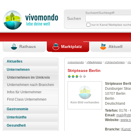
Suchwort/Suchbegriff
Suchen
nur in Kanal Marktplatz such
Rathaus
Marktplatz
Aktuell
Aktuelles
»vivomondo
/
»Marktplatz
/
»Unternehmen
/
»U
Unternehmen
Striptease Berlin
Unternehmen im Umkreis
Striptease Berl
Unternehmen nach Branchen
Duisburger Stra
Infos für Unternehmer
10707 Berlin
Berlin
First Class Unternehmen
Deutschland
Gastronomie
Telefon:
0176 - 
Email:
mail@stri
Unterkünfte
Website:
www.st
Gesundheit
Branche:
Kunst 