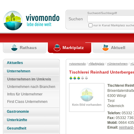
Suchwort/Suchbegriff
Suchen
nur in Kanal Marktplatz such
Rathaus
Marktplatz
Aktuell
Aktuelles
»vivomondo
/
»Marktplatz
/
»Unternehmen
/
»U
Unternehmen
Tischlerei Reinhard Unterberge
Unternehmen im Umkreis
Tischlerei Rein
Unternehmen nach Branchen
Brixentalerstraß
Infos für Unternehmer
6300 Wörgl
Tirol
First Class Unternehmen
Österreich
Gastronomie
Telefon:
05332 
Fax:
05332 736
Unterkünfte
Mobil:
0664 435
Email:
reinhard
Gesundheit