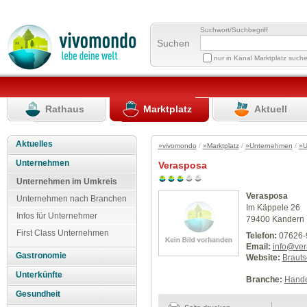
Suchwort/Suchbegriff
Suchen
nur in Kanal Marktplatz such
Rathaus
Marktplatz
Aktuell
Aktuelles
»vivomondo
/
»Marktplatz
/
»Unternehmen
/
»U
Unternehmen
Verasposa
Unternehmen im Umkreis
Verasposa
Unternehmen nach Branchen
Im Käppele 26
Infos für Unternehmer
79400 Kandern
First Class Unternehmen
Telefon:
07626-
Email:
info@ve
Gastronomie
Website:
Braut
Unterkünfte
Branche:
Hande
Gesundheit