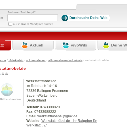
Suchwort/Suchbegriff
en
nur in Kanal Marktplatz suchen
atz
Aktuell
vivoWiki
Deine W
ondo
/
»Marktplatz
/
»Unternehmen
/
»Unternehmen im Umkreis
/ werkstattmöbel.de
stattmöbel.de
werkstattmöbel.de
Im Rohrbach 14+16
72336 Balingen-Frommern
Baden-Württemberg
Deutschland
Telefon:
0743398820
Fax:
07433988222
Email:
werkstattmoebel@gmx.de
Website:
Werkstattmöbel.de - Ihr Ratgeber für
Werkstatt...