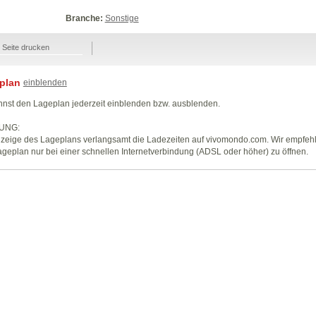
Branche:
Sonstige
Seite drucken
plan
einblenden
nst den Lageplan jederzeit einblenden bzw. ausblenden.
UNG:
zeige des Lageplans verlangsamt die Ladezeiten auf vivomondo.com. Wir empfeh
geplan nur bei einer schnellen Internetverbindung (ADSL oder höher) zu öffnen.