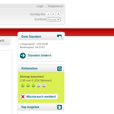
Login
Registrieren
Schriftgröße
Kontrast
Dein Standort
elt
Längengrad:
-118.0238
Breitengrad:
34.0767
Aktionsbox
Eintrag bewerten!
2,95
von 5 (
224
Stimmen)
Missbrauch melden!
Top Angebot