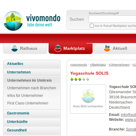
Suchwort/Suchbegriff
Suchen
nur in Kanal Marktplatz such
Rathaus
Marktplatz
Aktuell
Aktuelles
»vivomondo
/
»Marktplatz
/
»Unternehmen
/
»U
Unternehmen
Yogaschule SOLIS
Unternehmen im Umkreis
Yogaschule SO
Unternehmen nach Branchen
Gliesmaroder St
Infos für Unternehmer
38106 Braunsc
Niedersachen
First Class Unternehmen
Deutschland
Gastronomie
Email:
info@sol
Website:
www.so
Unterkünfte
Branche:
Sonst
Gesundheit