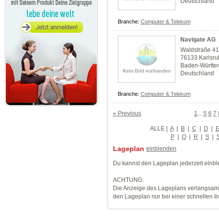
Deutschland
Branche:
Computer & Telekom
Navigate AG
Waldstraße 4
76133 Karlsr
Baden-Württe
Deutschland
Branche:
Computer & Telekom
« Previous
1
...
5
6
7
ALLE
|
A
|
B
|
C
|
D
|
P
|
Q
|
R
|
S
|
Lageplan
einblenden
Du kannst den Lageplan jederzeit einb
ACHTUNG:
Die Anzeige des Lageplans verlangsamt
den Lageplan nur bei einer schnellen I