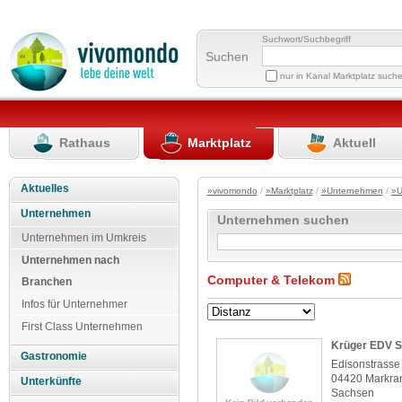
Suchwort/Suchbegriff
Suchen
nur in Kanal Marktplatz such
Rathaus
Marktplatz
Aktuell
Aktuelles
»vivomondo
/
»Marktplatz
/
»Unternehmen
/
»U
Unternehmen
Unternehmen suchen
Unternehmen im Umkreis
Unternehmen nach
Computer & Telekom
Branchen
Infos für Unternehmer
First Class Unternehmen
Krüger EDV 
Gastronomie
Edisonstrasse
04420 Markra
Unterkünfte
Sachsen