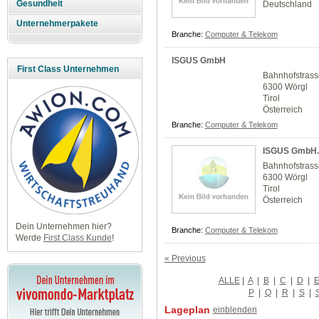
Gesundheit
Deutschland
Unternehmerpakete
Branche:
Computer & Telekom
ISGUS GmbH
First Class Unternehmen
Bahnhofstrass
6300 Wörgl
Tirol
Österreich
Branche:
Computer & Telekom
ISGUS GmbH.
Bahnhofstrass
6300 Wörgl
Tirol
Österreich
Dein Unternehmen hier?
Branche:
Computer & Telekom
Werde
First Class Kunde
!
« Previous
ALLE
|
A
|
B
|
C
|
D
|
P
|
Q
|
R
|
S
|
Lageplan
einblenden