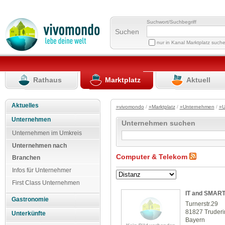
Suchwort/Suchbegriff
Suchen
nur in Kanal Marktplatz such
Rathaus
Marktplatz
Aktuell
Aktuelles
»vivomondo
/
»Marktplatz
/
»Unternehmen
/
»U
Unternehmen
Unternehmen suchen
Unternehmen im Umkreis
Unternehmen nach
Computer & Telekom
Branchen
Infos für Unternehmer
First Class Unternehmen
IT and SMAR
Gastronomie
Turnerstr.29
81827 Truder
Unterkünfte
Bayern