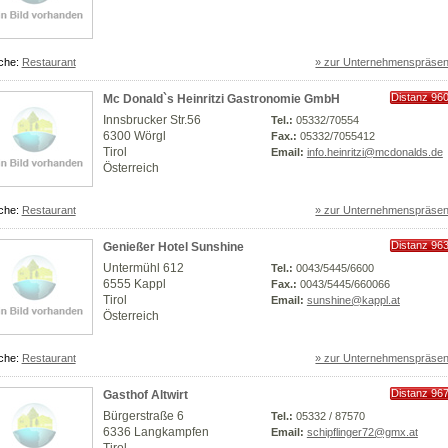
che:
Restaurant
» zur Unternehmenspräsen
Distanz 96
Mc Donald`s Heinritzi Gastronomie GmbH
km
Innsbrucker Str.56
Tel.:
05332/70554
6300 Wörgl
Fax.:
05332/7055412
Tirol
Email:
info.heinritzi@mcdonalds.de
Österreich
che:
Restaurant
» zur Unternehmenspräsen
Distanz 96
Genießer Hotel Sunshine
km
Untermühl 612
Tel.:
0043/5445/6600
6555 Kappl
Fax.:
0043/5445/660066
Tirol
Email:
sunshine@kappl.at
Österreich
che:
Restaurant
» zur Unternehmenspräsen
Distanz 96
Gasthof Altwirt
km
Bürgerstraße 6
Tel.:
05332 / 87570
6336 Langkampfen
Email:
schipflinger72@gmx.at