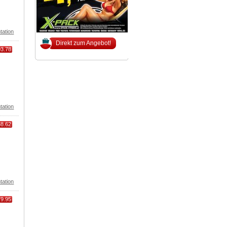
tation
Direkt zum Angebot!
03.78
tation
38.62
tation
79.95