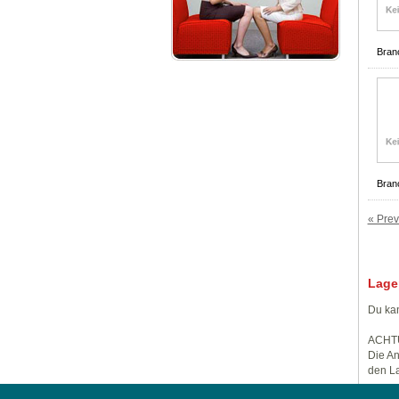
Bran
Bran
« Prev
Lage
Du kan
ACHT
Die An
den La