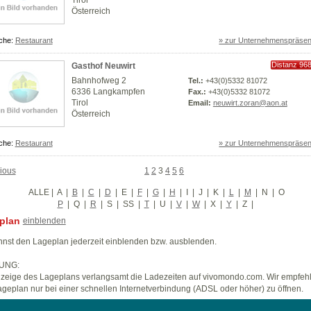
Tirol
Österreich
che:
Restaurant
» zur Unternehmenspräsen
Distanz 96
Gasthof Neuwirt
km
Bahnhofweg 2
Tel.:
+43(0)5332 81072
6336 Langkampfen
Fax.:
+43(0)5332 81072
Tirol
Email:
neuwirt.zoran@aon.at
Österreich
che:
Restaurant
» zur Unternehmenspräsen
ious
1
2
3
4
5
6
ALLE
|
A
|
B
|
C
|
D
|
E
|
F
|
G
|
H
|
I
|
J
|
K
|
L
|
M
|
N
|
O
P
|
Q
|
R
|
S
|
SS
|
T
|
U
|
V
|
W
|
X
|
Y
|
Z
|
plan
einblenden
nst den Lageplan jederzeit einblenden bzw. ausblenden.
UNG:
zeige des Lageplans verlangsamt die Ladezeiten auf vivomondo.com. Wir empfeh
geplan nur bei einer schnellen Internetverbindung (ADSL oder höher) zu öffnen.