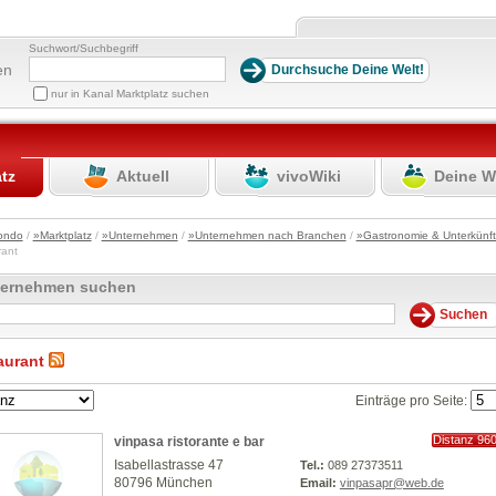
Suchwort/Suchbegriff
en
nur in Kanal Marktplatz suchen
atz
Aktuell
vivoWiki
Deine W
ondo
/
»Marktplatz
/
»Unternehmen
/
»Unternehmen nach Branchen
/
»Gastronomie & Unterkünf
rant
ternehmen suchen
aurant
Einträge pro Seite:
Distanz 96
vinpasa ristorante e bar
km
Isabellastrasse 47
Tel.:
089 27373511
80796 München
Email:
vinpasapr@web.de