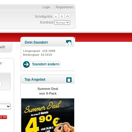
Login
Registrieren
Schriftgröße
Kontrast
Dein Standort
elt
Längengrad:
-118.2988
Breitengrad:
34.0416
te
/
Top Angebot
Summer Deal
von X-Pack
02.43