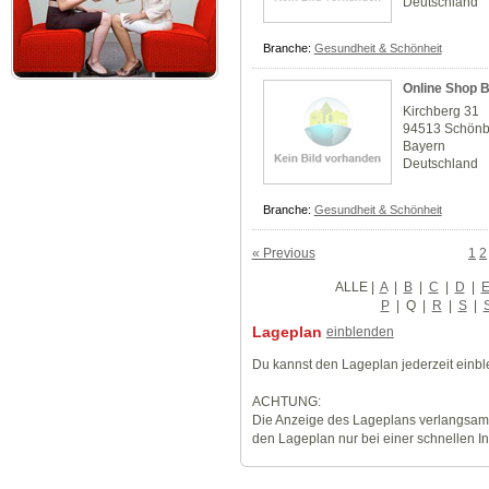
Deutschland
Branche:
Gesundheit & Schönheit
Online Shop B
Kirchberg 31
94513 Schönb
Bayern
Deutschland
Branche:
Gesundheit & Schönheit
« Previous
1
2
ALLE
|
A
|
B
|
C
|
D
|
P
|
Q
|
R
|
S
|
Lageplan
einblenden
Du kannst den Lageplan jederzeit einb
ACHTUNG:
Die Anzeige des Lageplans verlangsamt
den Lageplan nur bei einer schnellen I