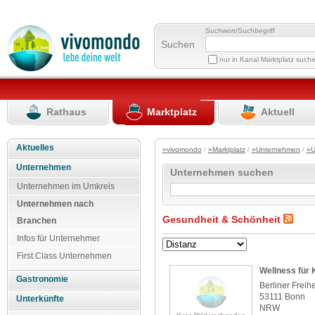
Suchwort/Suchbegriff
Suchen
nur in Kanal Marktplatz such
Rathaus
Marktplatz
Aktuell
Aktuelles
»vivomondo
/
»Marktplatz
/
»Unternehmen
/
»U
Unternehmen
Unternehmen suchen
Unternehmen im Umkreis
Unternehmen nach
Gesundheit & Schönheit
Branchen
Infos für Unternehmer
First Class Unternehmen
Wellness für 
Gastronomie
Berliner Freihe
53111 Bonn
Unterkünfte
NRW