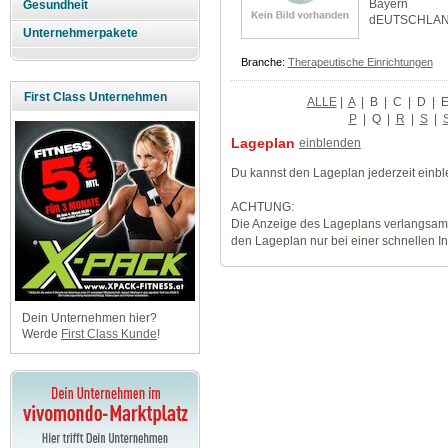
Bayern
Gesundheit
dEUTSCHLA
Unternehmerpakete
Branche:
Therapeutische Einrichtungen
First Class Unternehmen
ALLE
|
A
|
B
|
C
|
D
|
P
|
Q
|
R
|
S
|
Lageplan
einblenden
Du kannst den Lageplan jederzeit einb
ACHTUNG:
Die Anzeige des Lageplans verlangsamt
den Lageplan nur bei einer schnellen I
Dein Unternehmen hier?
Werde
First Class Kunde
!