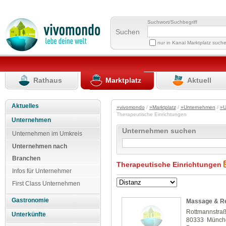
Suchwort/Suchbegriff
Suchen
nur in Kanal Marktplatz such
Rathaus
Marktplatz
Aktuell
Aktuelles
»vivomondo
/
»Marktplatz
/
»Unternehmen
/
»U
Therapeutische Einrichtungen
Unternehmen
Unternehmen suchen
Unternehmen im Umkreis
Unternehmen nach
Branchen
Therapeutische Einrichtungen
Infos für Unternehmer
First Class Unternehmen
Gastronomie
Massage & Re
Rottmannstra
Unterkünfte
80333 Münch