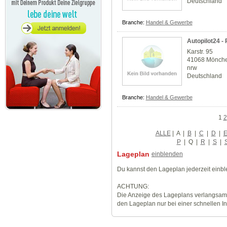
Deutschland
Branche:
Handel & Gewerbe
Autopilot24 -
Karstr. 95
41068 Mönch
nrw
Deutschland
Branche:
Handel & Gewerbe
1
2
ALLE
|
A
|
B
|
C
|
D
|
P
|
Q
|
R
|
S
|
Lageplan
einblenden
Du kannst den Lageplan jederzeit einb
ACHTUNG:
Die Anzeige des Lageplans verlangsamt
den Lageplan nur bei einer schnellen I