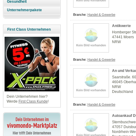
Gesundheit
Unternehmerpakete
Branche:
Handel & Gewerbe
Antikwerte
First Class Unternehmen
Homberger St
47441 Moers
NRW
Branche:
Handel & Gewerbe
An und Verka
Saarstraße. 6
46045 Oberh
NRW
Deutschland
Dein Unternehmen hier?
Werde
First Class Kunde
!
Branche:
Handel & Gewerbe
Autoankauf D
Sternbuschwe
47057 Duisbu
Nordrhein-Wes