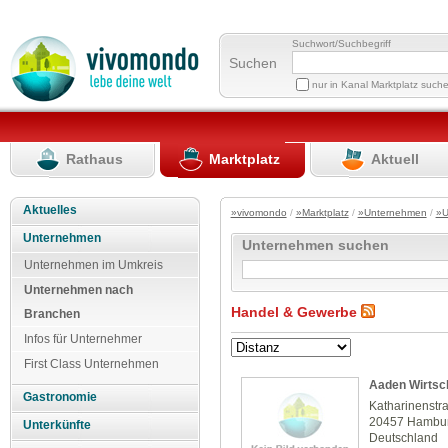
Suchwort/Suchbegriff
Suchen
nur in Kanal Marktplatz such
Rathaus
Marktplatz
Aktuell
Aktuelles
»vivomondo
/
»Marktplatz
/
»Unternehmen
/
»U
Unternehmen
Unternehmen suchen
Unternehmen im Umkreis
Unternehmen nach
Handel & Gewerbe
Branchen
Infos für Unternehmer
First Class Unternehmen
Aaden Wirtsc
Gastronomie
Katharinenstr
20457 Hambu
Unterkünfte
Deutschland