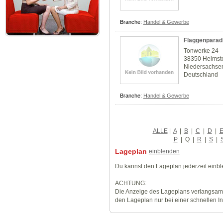
Branche:
Handel & Gewerbe
Flaggenparad
Tonwerke 24
38350 Helmst
Niedersachse
Deutschland
Branche:
Handel & Gewerbe
ALLE
|
A
|
B
|
C
|
D
|
P
|
Q
|
R
|
S
|
Lageplan
einblenden
Du kannst den Lageplan jederzeit einb
ACHTUNG:
Die Anzeige des Lageplans verlangsamt
den Lageplan nur bei einer schnellen I