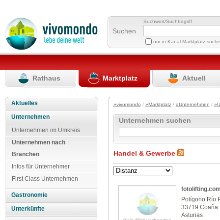
Suchwort/Suchbegriff
Suchen
nur in Kanal Marktplatz such
Rathaus
Marktplatz
Aktuell
Aktuelles
»vivomondo
/
»Marktplatz
/
»Unternehmen
/
»U
Unternehmen
Unternehmen suchen
Unternehmen im Umkreis
Unternehmen nach
Handel & Gewerbe
Branchen
Infos für Unternehmer
First Class Unternehmen
fotolifting.co
Gastronomie
Polígono Río P
33719 Coaña
Unterkünfte
Asturias