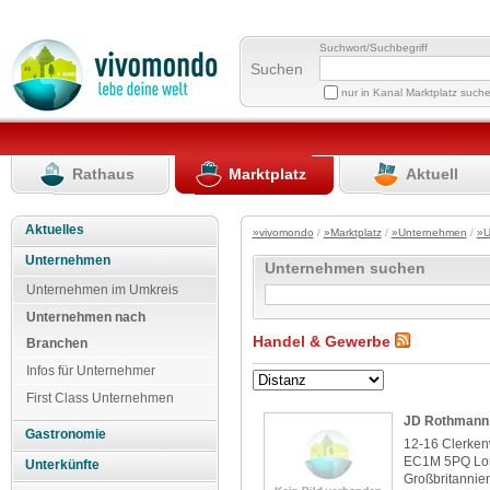
Suchwort/Suchbegriff
Suchen
nur in Kanal Marktplatz such
Rathaus
Marktplatz
Aktuell
Aktuelles
»vivomondo
/
»Marktplatz
/
»Unternehmen
/
»U
Unternehmen
Unternehmen suchen
Unternehmen im Umkreis
Unternehmen nach
Handel & Gewerbe
Branchen
Infos für Unternehmer
First Class Unternehmen
JD Rothmann 
Gastronomie
12-16 Clerke
EC1M 5PQ Lo
Unterkünfte
Großbritannie