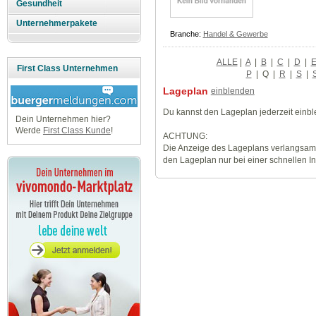
Gesundheit
Unternehmerpakete
Branche:
Handel & Gewerbe
ALLE
|
A
|
B
|
C
|
D
|
First Class Unternehmen
P
|
Q
|
R
|
S
|
Lageplan
einblenden
Du kannst den Lageplan jederzeit einb
Dein Unternehmen hier?
Werde
First Class Kunde
!
ACHTUNG:
Die Anzeige des Lageplans verlangsamt
den Lageplan nur bei einer schnellen I