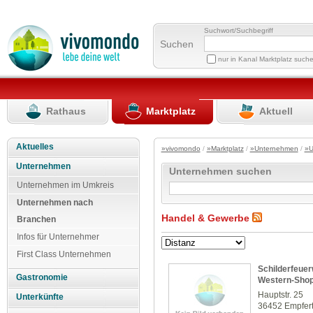
Suchwort/Suchbegriff
Suchen
nur in Kanal Marktplatz such
Rathaus
Marktplatz
Aktuell
Aktuelles
»vivomondo
/
»Marktplatz
/
»Unternehmen
/
»U
Unternehmen
Unternehmen suchen
Unternehmen im Umkreis
Unternehmen nach
Handel & Gewerbe
Branchen
Infos für Unternehmer
First Class Unternehmen
Schilderfeuer
Gastronomie
Western-Sho
Hauptstr. 25
Unterkünfte
36452 Empfer