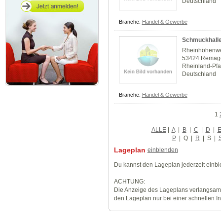
Deutschland
Branche:
Handel & Gewerbe
Schmuckhalle2
Rheinhöhenw
53424 Remag
Rheinland-Pfa
Deutschland
Branche:
Handel & Gewerbe
1
ALLE
|
A
|
B
|
C
|
D
|
P
|
Q
|
R
|
S
|
Lageplan
einblenden
Du kannst den Lageplan jederzeit einb
ACHTUNG:
Die Anzeige des Lageplans verlangsamt
den Lageplan nur bei einer schnellen I