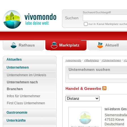
Suchwort/Suchbegriff
Suchen
nur in Kanal Marktplatz such
Rathaus
Marktplatz
Aktuell
Aktuelles
»vivomondo
/
»Marktplatz
/
»Unternehmen
/
»U
Unternehmen
Unternehmen suchen
Unternehmen im Umkreis
Unternehmen nach
Handel & Gewerbe
Branchen
Infos für Unternehmer
First Class Unternehmen
tel-inform G
Gastronomie
Siemensstraß
47533 Kleve
Unterkünfte
Deutschland