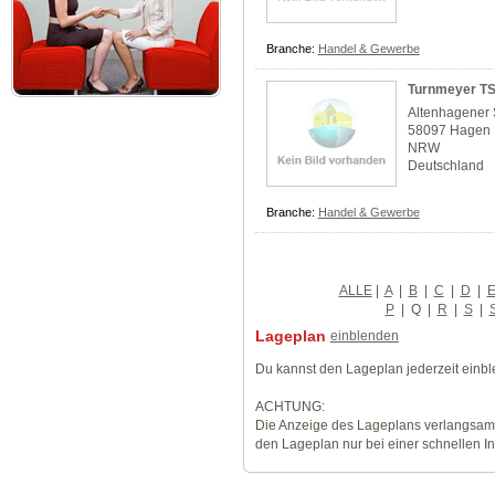
Branche:
Handel & Gewerbe
Turnmeyer TS
Altenhagener 
58097 Hagen
NRW
Deutschland
Branche:
Handel & Gewerbe
ALLE
|
A
|
B
|
C
|
D
|
P
|
Q
|
R
|
S
|
Lageplan
einblenden
Du kannst den Lageplan jederzeit einb
ACHTUNG:
Die Anzeige des Lageplans verlangsamt
den Lageplan nur bei einer schnellen I