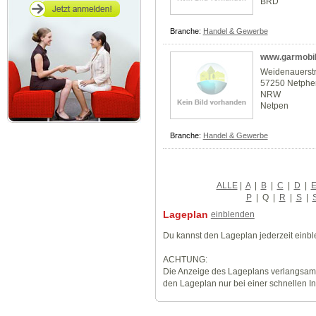
BRD
Branche:
Handel & Gewerbe
www.garmobil
Weidenauerst
57250 Netphe
NRW
Netpen
Branche:
Handel & Gewerbe
ALLE
|
A
|
B
|
C
|
D
|
P
|
Q
|
R
|
S
|
Lageplan
einblenden
Du kannst den Lageplan jederzeit einb
ACHTUNG:
Die Anzeige des Lageplans verlangsamt
den Lageplan nur bei einer schnellen I