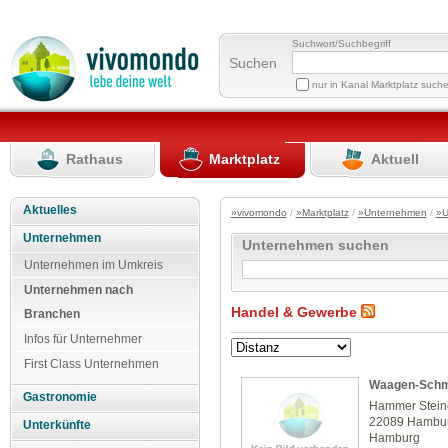
Suchwort/Suchbegriff
Suchen
nur in Kanal Marktplatz such
Rathaus
Marktplatz
Aktuell
Aktuelles
»vivomondo
/
»Marktplatz
/
»Unternehmen
/
»U
Unternehmen
Unternehmen suchen
Unternehmen im Umkreis
Unternehmen nach
Handel & Gewerbe
Branchen
Infos für Unternehmer
First Class Unternehmen
Waagen-Schm
Gastronomie
Hammer Stei
22089 Hambu
Unterkünfte
Hamburg