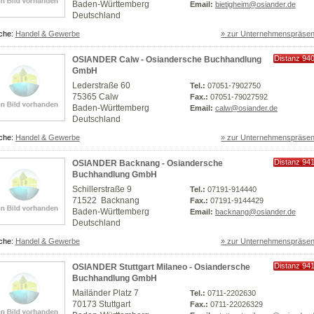
Baden-Württemberg
Email:
bietigheim@osiander.de
Deutschland
che:
Handel & Gewerbe
» zur Unternehmenspräsen
Distanz 94
OSIANDER Calw - Osiandersche Buchhandlung
km
GmbH
Lederstraße 60
Tel.:
07051-7902750
75365 Calw
Fax.:
07051-79027592
Baden-Württemberg
Email:
calw@osiander.de
Deutschland
che:
Handel & Gewerbe
» zur Unternehmenspräsen
Distanz 94
OSIANDER Backnang - Osiandersche
km
Buchhandlung GmbH
Schillerstraße 9
Tel.:
07191-914440
71522 Backnang
Fax.:
07191-9144429
Baden-Württemberg
Email:
backnang@osiander.de
Deutschland
che:
Handel & Gewerbe
» zur Unternehmenspräsen
Distanz 94
OSIANDER Stuttgart Milaneo - Osiandersche
km
Buchhandlung GmbH
Mailänder Platz 7
Tel.:
0711-2202630
70173 Stuttgart
Fax.:
0711-22026329