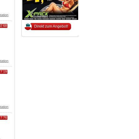
tation
02.68
Direkt zum Angebot!
tation
17.19
tation
17.76