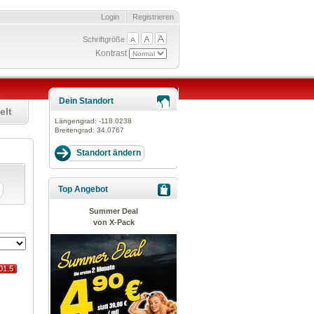
Login
Registrieren
Schriftgröße
Kontrast
Dein Standort
elt
Längengrad:
-118.0238
Breitengrad:
34.0767
Top Angebot
Summer Deal
von X-Pack
01.5