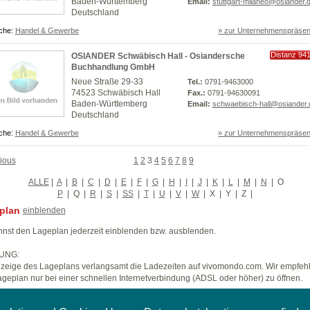
Baden-Württemberg
Email:
stuttgart-milaneo@osiander.
Deutschland
che:
Handel & Gewerbe
» zur Unternehmenspräsen
Distanz 94
OSIANDER Schwäbisch Hall - Osiandersche
km
Buchhandlung GmbH
Neue Straße 29-33
Tel.:
0791-9463000
74523 Schwäbisch Hall
Fax.:
0791-94630091
Baden-Württemberg
Email:
schwaebisch-hall@osiander.
Deutschland
che:
Handel & Gewerbe
» zur Unternehmenspräsen
ious
1
2
3
4
5
6
7
8
9
ALLE
|
A
|
B
|
C
|
D
|
E
|
F
|
G
|
H
|
I
|
J
|
K
|
L
|
M
|
N
|
O
P
|
Q
|
R
|
S
|
SS
|
T
|
U
|
V
|
W
|
X
|
Y
|
Z
|
plan
einblenden
nst den Lageplan jederzeit einblenden bzw. ausblenden.
UNG:
zeige des Lageplans verlangsamt die Ladezeiten auf vivomondo.com. Wir empfeh
geplan nur bei einer schnellen Internetverbindung (ADSL oder höher) zu öffnen.