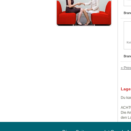
Bran
Bran
« Prev
Lage
Du kan
ACHT
Die An
den La