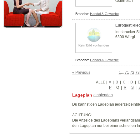
Österreich
Branche:
Handel & Gewerbe
Eurogast Rie
Innsbrucker St
6300 Wörgl
Branche:
Handel & Gewerbe
« Previous
1
...
71
72
73
ALLE
|
A
|
B
|
C
|
D
|
P
|
Q
|
R
|
S
|
Lageplan
einblenden
Du kannst den Lageplan jederzeit einb
ACHTUNG:
Die Anzeige des Lageplans verlangsamt
den Lageplan nur bei einer schnellen I