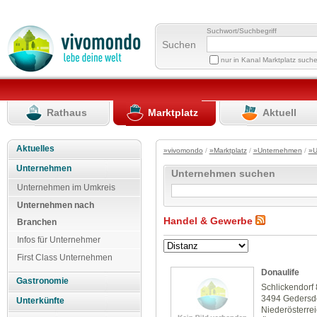
Suchwort/Suchbegriff
Suchen
nur in Kanal Marktplatz such
Rathaus
Marktplatz
Aktuell
Aktuelles
»vivomondo
/
»Marktplatz
/
»Unternehmen
/
»U
Unternehmen
Unternehmen suchen
Unternehmen im Umkreis
Unternehmen nach
Handel & Gewerbe
Branchen
Infos für Unternehmer
First Class Unternehmen
Donaulife
Gastronomie
Schlickendorf 
3494 Gedersd
Unterkünfte
Niederösterre