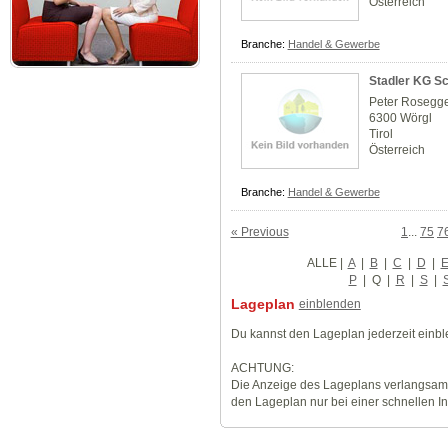
Österreich
Branche:
Handel & Gewerbe
Stadler KG Sc
Peter Rosegge
6300 Wörgl
Tirol
Österreich
Branche:
Handel & Gewerbe
« Previous
1
...
75
7
ALLE
|
A
|
B
|
C
|
D
|
P
|
Q
|
R
|
S
|
Lageplan
einblenden
Du kannst den Lageplan jederzeit einb
ACHTUNG:
Die Anzeige des Lageplans verlangsamt
den Lageplan nur bei einer schnellen I