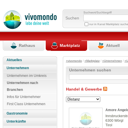
Suchwort/Suchbegriff
Suchen
nur in Kanal Marktplatz such
Rathaus
Marktplatz
Aktuell
Aktuelles
»vivomondo
/
»Marktplatz
/
»Unternehmen
/
»U
Unternehmen
Unternehmen suchen
Unternehmen im Umkreis
Unternehmen nach
Handel & Gewerbe
Branchen
Infos für Unternehmer
First Class Unternehmen
Amore Angelo
Gastronomie
Innsbruckerst
6300 Wörgl
Unterkünfte
Tirol