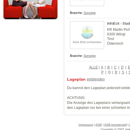
Branche:
Sonstige
InfoEck - Sta
KR Martin Pich
6300 Wörgl
Tirol
Österreich
Branche:
Sonstige
ALLE
|
A
|
B
|
C
|
D
|
P
|
Q
|
R
|
S
|
Lageplan
einblenden
Du kannst den Lageplan jederzeit einb
ACHTUNG:
Die Anzeige des Lageplans verlangsamt
den Lageplan nur bei einer schnellen I
Impressum
|
AGB
|
AGB kommerziell
|
Copyright © 2007 styl