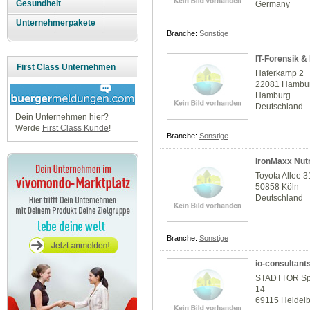
Gesundheit
Germany
Unternehmerpakete
Branche:
Sonstige
IT-Forensik &
First Class Unternehmen
Haferkamp 2
22081 Hambu
Hamburg
Deutschland
Dein Unternehmen hier?
Werde
First Class Kunde
!
Branche:
Sonstige
IronMaxx Nut
Toyota Allee 3
50858 Köln
Deutschland
Branche:
Sonstige
io-consultan
STADTTOR Spe
14
69115 Heidel