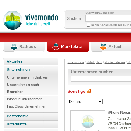
Suchwort/Suchbegriff
Suchen
nur in Kanal Marktplatz such
Rathaus
Marktplatz
Aktuell
Aktuelles
»vivomondo
/
»Marktplatz
/
»Unternehmen
/
»U
Unternehmen
Unternehmen suchen
Unternehmen im Umkreis
Unternehmen nach
Sonstige
Branchen
Infos für Unternehmer
First Class Unternehmen
iPhone Repara
Gastronomie
Cannstatter St
70734 Stuttgar
Unterkünfte
Baden-Württe