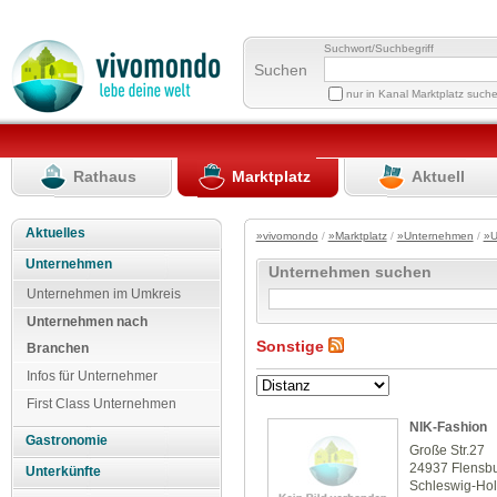
Suchwort/Suchbegriff
Suchen
nur in Kanal Marktplatz such
Rathaus
Marktplatz
Aktuell
Aktuelles
»vivomondo
/
»Marktplatz
/
»Unternehmen
/
»U
Unternehmen
Unternehmen suchen
Unternehmen im Umkreis
Unternehmen nach
Sonstige
Branchen
Infos für Unternehmer
First Class Unternehmen
NIK-Fashion
Gastronomie
Große Str.27
24937 Flensb
Unterkünfte
Schleswig-Hol