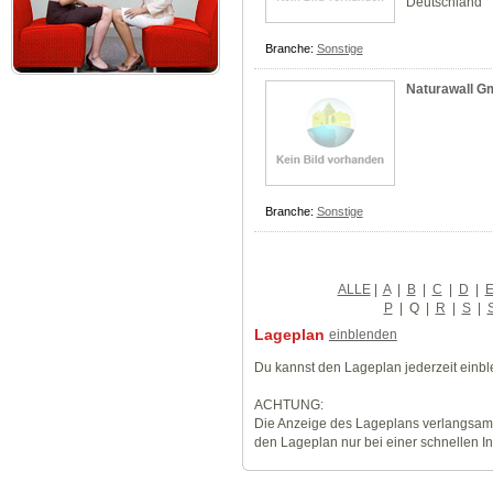
Deutschland
Branche:
Sonstige
Naturawall 
Branche:
Sonstige
ALLE
|
A
|
B
|
C
|
D
|
P
|
Q
|
R
|
S
|
Lageplan
einblenden
Du kannst den Lageplan jederzeit einb
ACHTUNG:
Die Anzeige des Lageplans verlangsamt
den Lageplan nur bei einer schnellen I