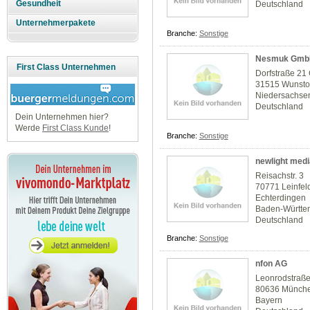
Gesundheit
Deutschland
Unternehmerpakete
Branche:
Sonstige
Nesmuk GmbH
First Class Unternehmen
Dorfstraße 21
31515 Wunsto
Niedersachse
Deutschland
Dein Unternehmen hier?
Werde
First Class Kunde
!
Branche:
Sonstige
newlight medi
Reisachstr. 3
70771 Leinfel
Echterdingen
Baden-Württe
Deutschland
Branche:
Sonstige
nfon AG
Leonrodstraß
80636 Münch
Bayern