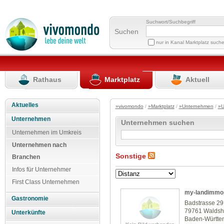
Suchwort/Suchbegriff
Suchen
nur in Kanal Marktplatz such
Rathaus
Marktplatz
Aktuell
Aktuelles
»vivomondo
/
»Marktplatz
/
»Unternehmen
/
»U
Unternehmen
Unternehmen suchen
Unternehmen im Umkreis
Unternehmen nach
Sonstige
Branchen
Infos für Unternehmer
First Class Unternehmen
my-landimmo
Gastronomie
Badstrasse 29
79761 Waldsh
Unterkünfte
Baden-Württe