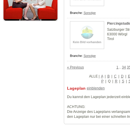
Branche:
Sonstige
Piercingstudi
Salzburger St
63000 Wörgl
Tirol
Branche:
Sonstige
« Previous
1
...
34
3
ALLE
|
A
|
B
|
C
|
D
|
P
|
Q
|
R
|
S
|
Lageplan
einblenden
Du kannst den Lageplan jederzeit einb
ACHTUNG:
Die Anzeige des Lageplans verlangsamt
den Lageplan nur bei einer schnellen I