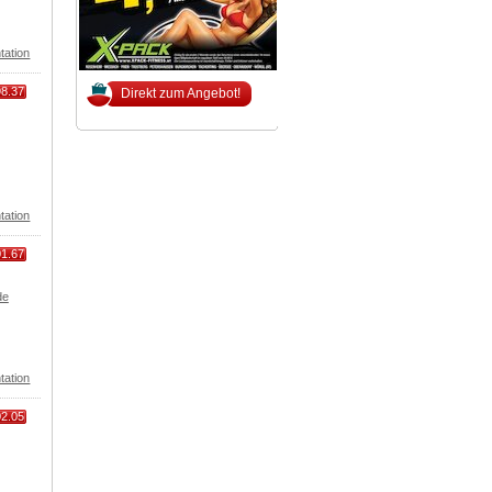
tation
98.37
Direkt zum Angebot!
tation
01.67
de
tation
02.05