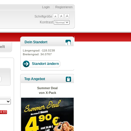
Login
Registrieren
Schriftgröße
Kontrast
Dein Standort
elt
Längengrad:
-118.0238
Breitengrad:
34.0767
Top Angebot
Summer Deal
von X-Pack
94.83