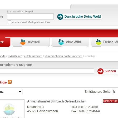
Suchwort/Suchbegriff
en
nur in Kanal Marktplatz suchen
atz
Aktuell
vivoWiki
Deine W
ondo
/
»Marktplatz
/
»Unternehmen
/
»Unternehmen nach Branchen
/ Sonstige
ternehmen suchen
tige
Einträge pro Seite:
Distanz 90
Anwaltskanzlei Simbach Gelsenkirchen
km
Neumarkt 3
Tel.:
0209 70264040
45879 Gelsenkirchen
Fax.:
0209 702640444