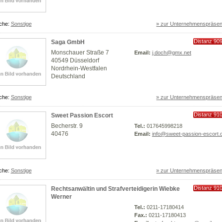
che:
Sonstige
» zur Unternehmenspräsen
Distanz 90
Saga GmbH
km
Monschauer Straße 7
Email:
j.doch@gmx.net
40549 Düsseldorf
Nordrhein-Westfalen
Deutschland
che:
Sonstige
» zur Unternehmenspräsen
Distanz 91
Sweet Passion Escort
km
Becherstr. 9
Tel.:
017645998218
40476
Email:
info@sweet-passion-escort.
che:
Sonstige
» zur Unternehmenspräsen
Distanz 91
Rechtsanwältin und Strafverteidigerin Wiebke
km
Werner
Tel.:
0211-17180414
Fax.:
0211-17180413