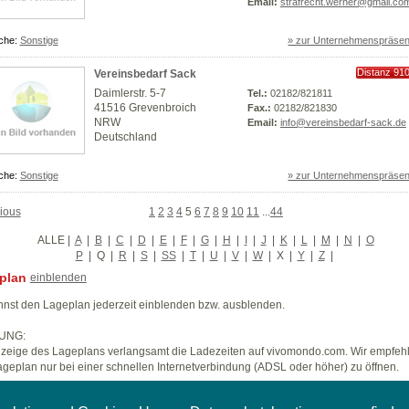
Email:
strafrecht.werner@gmail.co
che:
Sonstige
» zur Unternehmenspräsen
Distanz 91
Vereinsbedarf Sack
km
Daimlerstr. 5-7
Tel.:
02182/821811
41516 Grevenbroich
Fax.:
02182/821830
NRW
Email:
info@vereinsbedarf-sack.de
Deutschland
che:
Sonstige
» zur Unternehmenspräsen
ious
1
2
3
4
5
6
7
8
9
10
11
...
44
ALLE
|
A
|
B
|
C
|
D
|
E
|
F
|
G
|
H
|
I
|
J
|
K
|
L
|
M
|
N
|
O
P
|
Q
|
R
|
S
|
SS
|
T
|
U
|
V
|
W
|
X
|
Y
|
Z
|
plan
einblenden
nst den Lageplan jederzeit einblenden bzw. ausblenden.
UNG:
zeige des Lageplans verlangsamt die Ladezeiten auf vivomondo.com. Wir empfeh
geplan nur bei einer schnellen Internetverbindung (ADSL oder höher) zu öffnen.