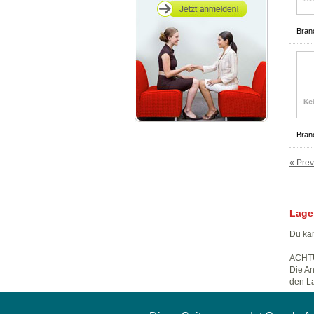
Bran
Bran
« Prev
Lage
Du kan
ACHT
Die An
den La