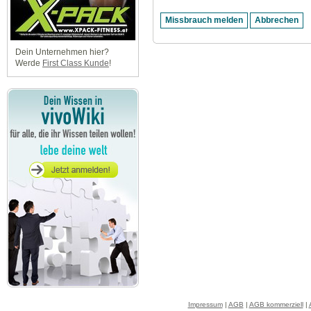
Dein Unternehmen hier?
Werde
First Class Kunde
!
Impressum
|
AGB
|
AGB kommerziell
|