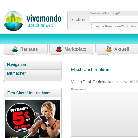
Suchwort/Suchbegriff
Suchen
nur in Kanal vivoWiki suchen
Rathaus
Marktplatz
Aktuell
Navigation
Missbrauch melden
Mitmachen
Vielen Dank für deine konstruktive Mithil
Kommentar
First Class Unternehmen