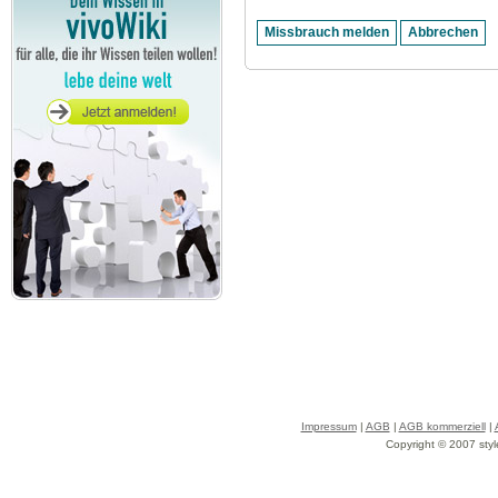
Impressum
|
AGB
|
AGB kommerziell
|
Copyright © 2007 styl