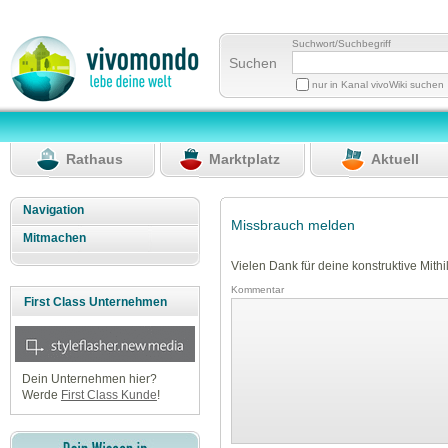
Suchwort/Suchbegriff
Suchen
nur in Kanal vivoWiki suchen
Rathaus
Marktplatz
Aktuell
Navigation
Missbrauch melden
Mitmachen
Vielen Dank für deine konstruktive Mithil
Kommentar
First Class Unternehmen
Dein Unternehmen hier?
Werde
First Class Kunde
!