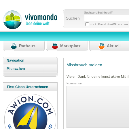
Suchwort/Suchbegriff
Suchen
nur in Kanal vivoWiki suchen
Rathaus
Marktplatz
Aktuell
Navigation
Missbrauch melden
Mitmachen
Vielen Dank für deine konstruktive Mithil
Kommentar
First Class Unternehmen