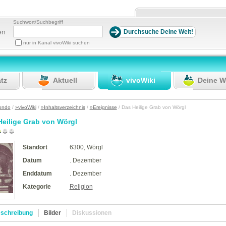
Suchwort/Suchbegriff
en
nur in Kanal vivoWiki suchen
atz
Aktuell
vivoWiki
Deine W
ondo
/
»vivoWiki
/
»Inhaltsverzeichnis
/
»Ereignisse
/ Das Heilige Grab von Wörgl
Heilige Grab von Wörgl
Standort
6300, Wörgl
Datum
. Dezember
Enddatum
. Dezember
Kategorie
Religion
schreibung
Bilder
Diskussionen