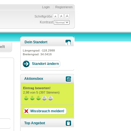
Login
Registrieren
Schriftgröße
Kontrast
Dein Standort
elt
Längengrad:
-118.2988
Breitengrad:
34.0416
Aktionsbox
Eintrag bewerten!
2,98
von 5 (
397
Stimmen)
Missbrauch melden!
Top Angebot