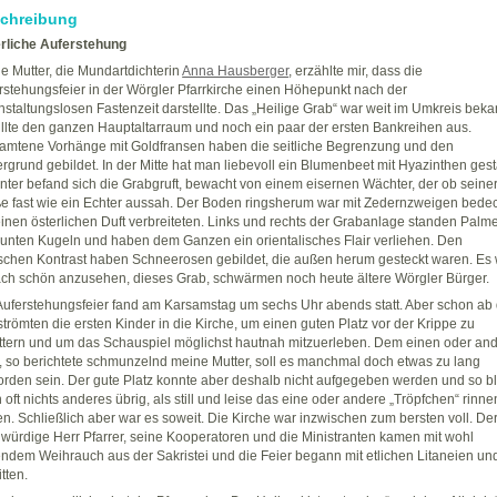
chreibung
rliche Auferstehung
e Mutter, die Mundartdichterin
Anna Hausberger
, erzählte mir, dass die
rstehungsfeier in der Wörgler Pfarrkirche einen Höhepunkt nach der
nstaltungslosen Fastenzeit darstellte. Das „Heilige Grab“ war weit im Umkreis beka
üllte den ganzen Hauptaltarraum und noch ein paar der ersten Bankreihen aus.
amtene Vorhänge mit Goldfransen haben die seitliche Begrenzung und den
ergrund gebildet. In der Mitte hat man liebevoll ein Blumenbeet mit Hyazinthen gesta
nter befand sich die Grabgruft, bewacht von einem eisernen Wächter, der ob seine
e fast wie ein Echter aussah. Der Boden ringsherum war mit Zedernzweigen bedec
einen österlichen Duft verbreiteten. Links und rechts der Grabanlage standen Palm
bunten Kugeln und haben dem Ganzen ein orientalisches Flair verliehen. Den
lischen Kontrast haben Schneerosen gebildet, die außen herum gesteckt waren. Es
ach schön anzusehen, dieses Grab, schwärmen noch heute ältere Wörgler Bürger.
Auferstehungsfeier fand am Karsamstag um sechs Uhr abends statt. Aber schon ab 
strömten die ersten Kinder in die Kirche, um einen guten Platz vor der Krippe zu
ttern und um das Schauspiel möglichst hautnah mitzuerleben. Dem einen oder an
, so berichtete schmunzelnd meine Mutter, soll es manchmal doch etwas zu lang
rden sein. Der gute Platz konnte aber deshalb nicht aufgegeben werden und so b
 oft nichts anderes übrig, als still und leise das eine oder andere „Tröpfchen“ rinne
en. Schließlich aber war es soweit. Die Kirche war inzwischen zum bersten voll. De
würdige Herr Pfarrer, seine Kooperatoren und die Ministranten kamen mit wohl
endem Weihrauch aus der Sakristei und die Feier begann mit etlichen Litaneien un
tten.