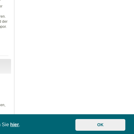
“
er
ren.
d der
por.
len,
n Sie
hier
.
OK