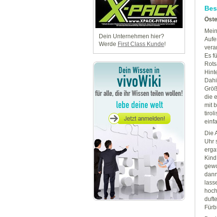
Bes
Öste
Mein
Dein Unternehmen hier?
Aufe
Werde
First Class Kunde
!
vera
Es f
Rots
Hint
Dahi
Größ
die 
mit 
tiro
einf
Die 
Uhr 
erga
Kind
gewo
dann
lass
hoch
duft
Fürbi