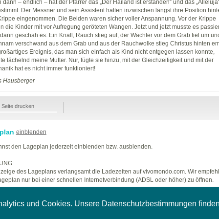
 dann – endlich – hat der Pfarrer das „Der Hailand ist erstanden“ und das „Alleluja
stimmt. Der Messner und sein Assistent hatten inzwischen längst ihre Position hint
Krippe eingenommen. Die Beiden waren sicher voller Anspannung. Vor der Krippe
n die Kinder mit vor Aufregung geröteten Wangen. Jetzt und jetzt musste es passie
dann geschah es: Ein Knall, Rauch stieg auf, der Wächter vor dem Grab fiel um un
hnam verschwand aus dem Grab und aus der Rauchwolke stieg Christus hinten em
großartiges Ereignis, das man sich einfach als Kind nicht entgegen lassen konnte,
te lächelnd meine Mutter. Nur, fügte sie hinzu, mit der Gleichzeitigkeit und mit der
anik hat es nicht immer funktioniert!
s Hausberger
Seite drucken
plan
einblenden
nst den Lageplan jederzeit einblenden bzw. ausblenden.
UNG:
zeige des Lageplans verlangsamt die Ladezeiten auf vivomondo.com. Wir empfeh
geplan nur bei einer schnellen Internetverbindung (ADSL oder höher) zu öffnen.
nalytics und Cookies. Unsere Datenschutzbestimmungen finde
Impressum
|
AGB
|
AGB kommerziell
|
AGB Reporter
|
Datenschutzerklärung
|
Unternehmen A-Z
Copyright © 2007 styleflasher GmbH. Alle Rechte vorbehalten.