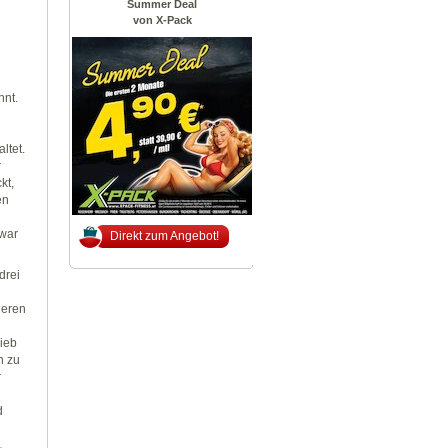
Summer Deal
von X-Pack
nnt.
ltet.
r
kt,
en
 war
Direkt zum Angebot!
drei
deren
lieb
n zu
r
d