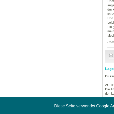
Doch
ange
der 
saße
Und 
Leic
Ein 
mein
Mech
Han
Lage
Du kan
ACHT
Die An
den La
Diese Seite verwendet Google A