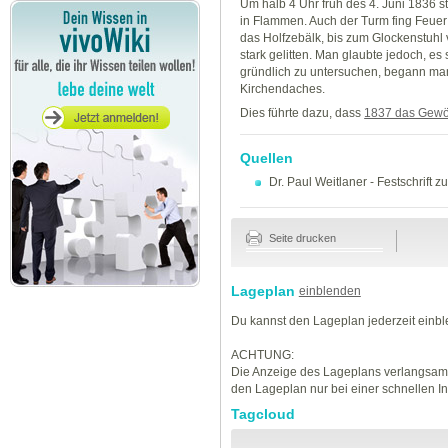
Um halb 4 Uhr früh des 4. Juni 1836 
in Flammen. Auch der Turm fing Feuer
das Holfzebälk, bis zum Glockenstuhl 
stark gelitten. Man glaubte jedoch, e
gründlich zu untersuchen, begann man
Kirchendaches.
Dies führte dazu, dass
1837 das Gewöl
Quellen
Dr. Paul Weitlaner
-
Festschrift 
Seite drucken
Lageplan
einblenden
Du kannst den Lageplan jederzeit einb
ACHTUNG:
Die Anzeige des Lageplans verlangsamt
den Lageplan nur bei einer schnellen I
Tagcloud