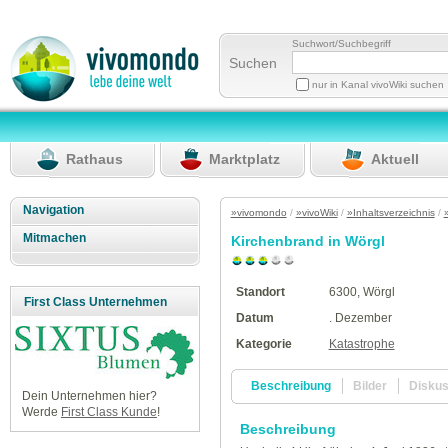
Suchwort/Suchbegriff
Suchen
nur in Kanal vivoWiki suchen
Rathaus
Marktplatz
Aktuell
Navigation
»vivomondo
/
»vivoWiki
/
»Inhaltsverzeichnis
/
Mitmachen
Kirchenbrand in Wörgl
Standort
6300, Wörgl
First Class Unternehmen
Datum
. Dezember
Kategorie
Katastrophe
Beschreibung
Bilder
Disku
Dein Unternehmen hier?
Werde
First Class Kunde
!
Beschreibung